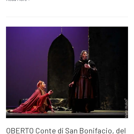
OBERTO
Conte
di
San
Bonifacio,
del
joven
Verdi
OBERTO Conte di San Bonifacio, del