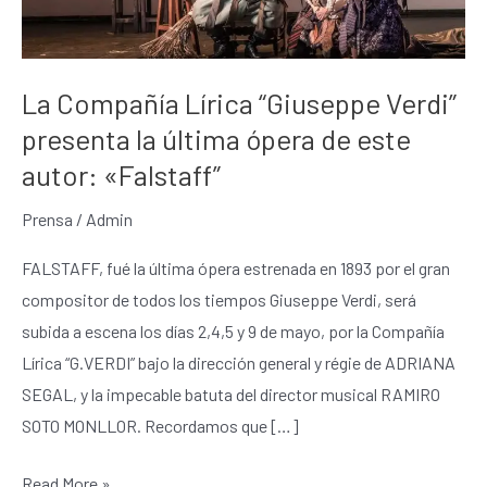
la
última
ópera
La Compañía Lírica “Giuseppe Verdi”
de
presenta la última ópera de este
este
autor: «Falstaff”
autor:
«Falstaff”
Prensa
/
Admin
FALSTAFF, fué la última ópera estrenada en 1893 por el gran
compositor de todos los tiempos Giuseppe Verdi, será
subida a escena los días 2,4,5 y 9 de mayo, por la Compañía
Lírica “G.VERDI” bajo la dirección general y régie de ADRIANA
SEGAL, y la impecable batuta del director musical RAMIRO
SOTO MONLLOR. Recordamos que […]
Read More »