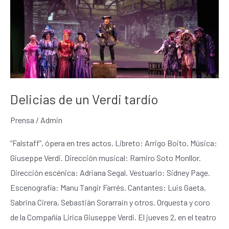
un
Verdi
tardío
Delicias de un Verdi tardío
Prensa
/
Admin
“Falstaff”, ópera en tres actos. Libreto: Arrigo Boito. Música:
Giuseppe Verdi. Dirección musical: Ramiro Soto Monllor.
Dirección escénica: Adriana Segal. Vestuario: Sidney Page.
Escenografía: Manu Tangir Farrés. Cantantes: Luis Gaeta,
Sabrina Cirera, Sebastián Sorarrain y otros. Orquesta y coro
de la Compañía Lirica Giuseppe Verdi. El jueves 2, en el teatro